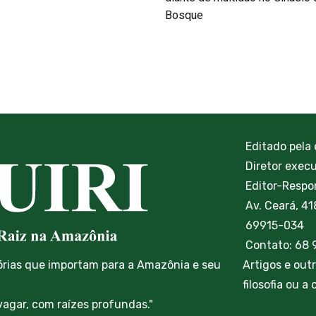
Bosque
Editado pela
Diretor exec
Editor-Respon
Av. Ceará, 41
69915-034
Contato: 68
órias que importam para a Amazônia e seu
Artigos e out
filosofia ou a
vagar, com raízes profundas."