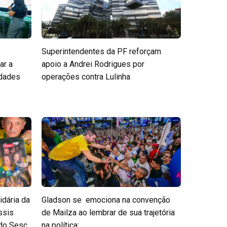
Superintendentes da PF reforçam
ar a
apoio a Andrei Rodrigues por
edades
operações contra Lulinha
idária da
Gladson se emociona na convenção
ssis
de Mailza ao lembrar de sua trajetória
 do Sesc
na política;