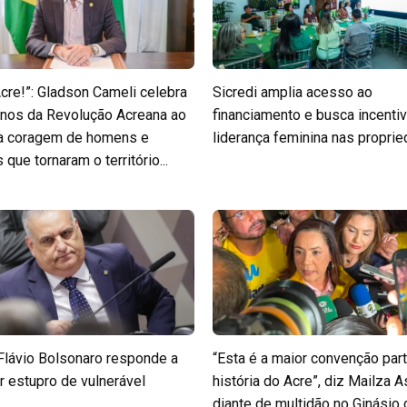
Acre!”: Gladson Cameli celebra
Sicredi amplia acesso ao
nos da Revolução Acreana ao
financiamento e busca incentiv
 a coragem de homens e
liderança feminina nas propri
que tornaram o território...
Flávio Bolsonaro responde a
“Esta é a maior convenção part
r estupro de vulnerável
história do Acre”, diz Mailza A
diante de multidão no Ginásio