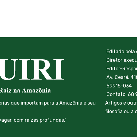
Editado pela
Diretor exec
Editor-Respon
Av. Ceará, 41
69915-034
Contato: 68
órias que importam para a Amazônia e seu
Artigos e out
filosofia ou a
vagar, com raízes profundas."