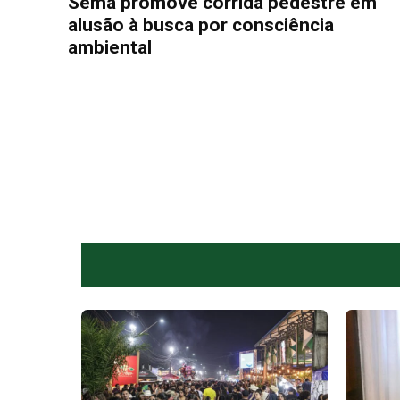
Sema promove corrida pedestre em
alusão à busca por consciência
ambiental