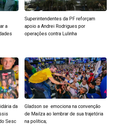
Superintendentes da PF reforçam
ar a
apoio a Andrei Rodrigues por
edades
operações contra Lulinha
idária da
Gladson se emociona na convenção
ssis
de Mailza ao lembrar de sua trajetória
 do Sesc
na política;