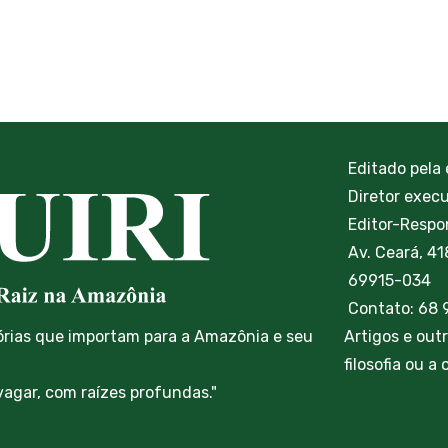
Editado pela
Diretor exec
Editor-Respon
Av. Ceará, 41
69915-034
Contato: 68
órias que importam para a Amazônia e seu
Artigos e out
filosofia ou a
vagar, com raízes profundas."