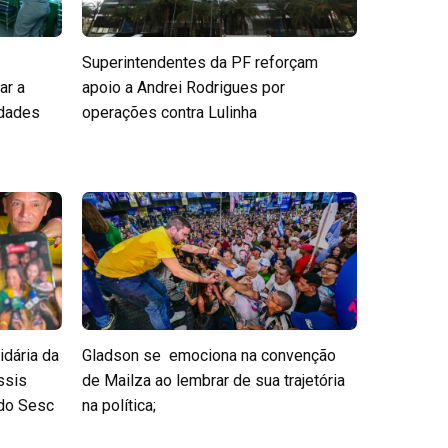
Superintendentes da PF reforçam
ar a
apoio a Andrei Rodrigues por
edades
operações contra Lulinha
idária da
Gladson se emociona na convenção
ssis
de Mailza ao lembrar de sua trajetória
 do Sesc
na política;