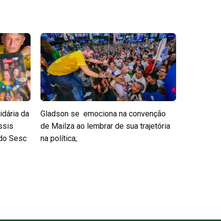
idária da
Gladson se emociona na convenção
ssis
de Mailza ao lembrar de sua trajetória
 do Sesc
na política;