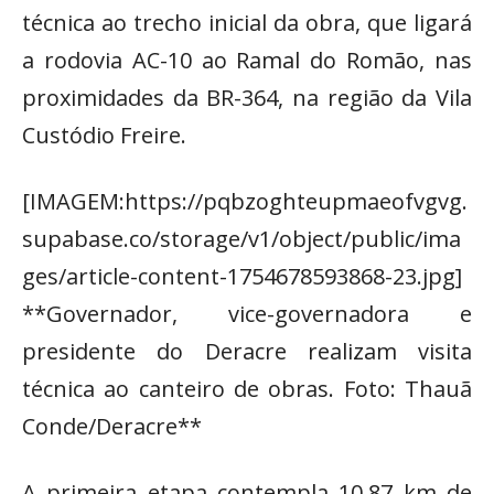
técnica ao trecho inicial da obra, que ligará
a rodovia AC-10 ao Ramal do Romão, nas
proximidades da BR-364, na região da Vila
Custódio Freire.
[IMAGEM:https://pqbzoghteupmaeofvgvg.
supabase.co/storage/v1/object/public/ima
ges/article-content-1754678593868-23.jpg]
**Governador, vice-governadora e
presidente do Deracre realizam visita
técnica ao canteiro de obras. Foto: Thauã
Conde/Deracre**
A primeira etapa contempla 10,87 km de