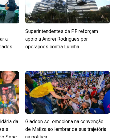
Superintendentes da PF reforçam
ar a
apoio a Andrei Rodrigues por
edades
operações contra Lulinha
idária da
Gladson se emociona na convenção
ssis
de Mailza ao lembrar de sua trajetória
 do Sesc
na política;