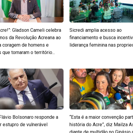
Acre!”: Gladson Cameli celebra
Sicredi amplia acesso ao
nos da Revolução Acreana ao
financiamento e busca incentiv
 a coragem de homens e
liderança feminina nas propri
que tornaram o território...
Flávio Bolsonaro responde a
“Esta é a maior convenção part
r estupro de vulnerável
história do Acre”, diz Mailza A
diante de multidão no Ginásio