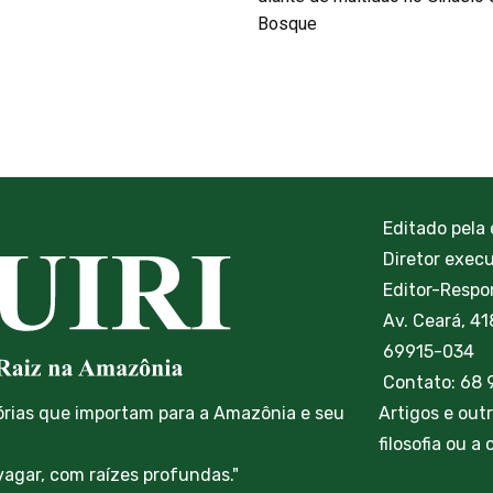
Bosque
Editado pela
Diretor exec
Editor-Respon
Av. Ceará, 41
69915-034
Contato: 68
órias que importam para a Amazônia e seu
Artigos e out
filosofia ou a
vagar, com raízes profundas."