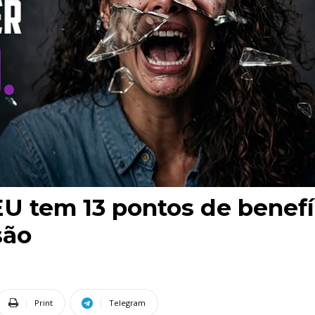
U tem 13 pontos de benefí
são
Print
Telegram