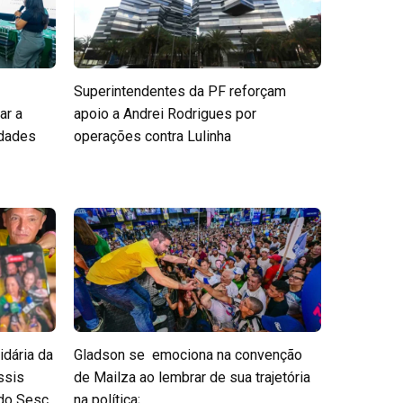
Superintendentes da PF reforçam
ar a
apoio a Andrei Rodrigues por
edades
operações contra Lulinha
idária da
Gladson se emociona na convenção
ssis
de Mailza ao lembrar de sua trajetória
 do Sesc
na política;