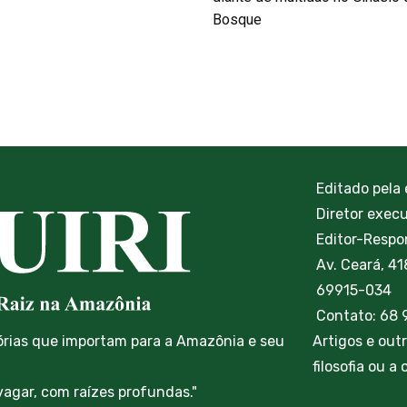
Bosque
Editado pela
Diretor exec
Editor-Respon
Av. Ceará, 41
69915-034
Contato: 68
órias que importam para a Amazônia e seu
Artigos e out
filosofia ou a
vagar, com raízes profundas."