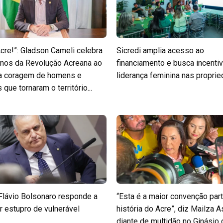
Acre!”: Gladson Cameli celebra
Sicredi amplia acesso ao
nos da Revolução Acreana ao
financiamento e busca incentiv
 a coragem de homens e
liderança feminina nas propri
que tornaram o território...
Flávio Bolsonaro responde a
“Esta é a maior convenção part
r estupro de vulnerável
história do Acre”, diz Mailza A
diante de multidão no Ginásio