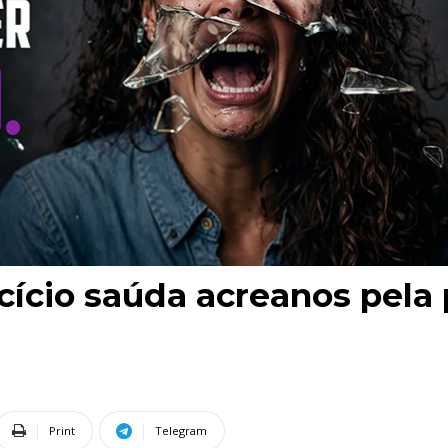
ício saúda acreanos pela
Print
Telegram