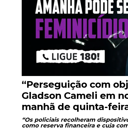
“Perseguição com obje
Gladson Cameli em no
manhã de quinta-fei
“Os policiais recolheram dispositi
como reserva financeira e cuja co