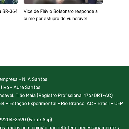
a BR-364
Vice de Flávio Bolsonaro responde a
crime por estupro de vulnerável
 empresa - N. A Santos
utivo - Aure Santos
sável: Tião Maia (Registro Profissional 176/DRT-AC)
84 – Estação Experimental - Rio Branco, AC - Brasil - CEP
 99204-2590 (WhatsApp)
ros textos com opinião não refletem, necessariamente, a