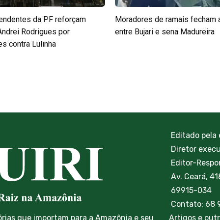
endentes da PF reforçam
Moradores de ramais fecham 
Andrei Rodrigues por
entre Bujari e sena Madureira
s contra Lulinha
Editado pela
Diretor exec
Editor-Respon
Av. Ceará, 41
69915-034
Contato: 68
órias que importam para a Amazônia e seu
Artigos e out