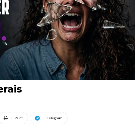
erais
Print
Telegram